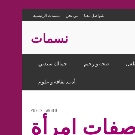
للتواصل معنا
من نحن
نسمات الرئيسية
نسمات
طفل
صحة و رجيم
جمالك سيدتي
ماكياج – تجميل
الصحة
الحمل
المطبخ الشرقي
إعلام و نجوم
هندسة و ديكورالمنازل
أدب, ثقافة و علوم
نصائح للعناية بالجسم والشعر
تغذية ورجيم
مشاغل الأسرة
وصفات طبخ عالمية
أخبار
ديكور للحفلات و المناسبات
قصص، حكايات و عبر
POSTS TAGGED
كل ما يهم الأسرة
صفات امرأة
كتاباتي
ابسكِ
10 فوائد للكركم على صحتك
ة بعد
باب(김
لطعام
ستفزة
ثقافة و علوم
نجاب؟
밥)
لهجوم