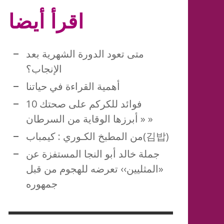
NESSAMET
NESSAMET
,
,
اقرأ أيضا
كيف تكونين انيق
NESSAMET
NESSAMET
NESSAMET
NESSAMET
,
,
,
,
مواصفات امرأة برج الحوت
NESSAMET
,
NESSAMET
,
متى تعود الدورة الشهرية بعد
الإنجاب؟
أهمية القراءة في حياتنا
10 فوائد للكركم على صحتك
« أبرزها الوقاية من السرطان »
من المطبخ الكـوري : كيمباب(김밥)
جملة خالد أبو النجا المستفزة عن
«المثليين›› تعرضه للهجوم من قبل
جمهوره