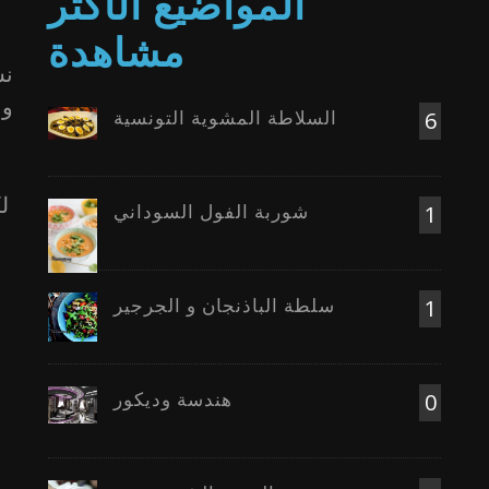
المواضيع الأكثر
مشاهدة
نس
و 
السلاطة المشوية التونسية
6
ل
شوربة الفول السوداني
1
سلطة الباذنجان و الجرجير
1
هندسة وديكور
0