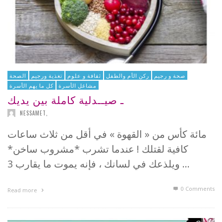
صحة و رجيم
ركن الأم والطفل
ثقافة و علوم
تغذية ورجيم
الصحة
مشاغل الأسرة
كل ما يهم الأسرة
ـ صيــدلية كاملة بين يديك
NESSAMET
,
مائة كأس من « القهوة » في أقل من ثلاث ساعات
كافية لقتلك ! عندما تشرب *مشروب ساخن*
ويلذعك في لسانك ، فإنه يموت ما يقارب 3 …
0 Comments
Read more