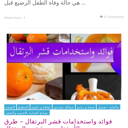
هي حالة وفاة الطفل الرضيع قبل …
0 Comments
Read more
ماكياج - تجميل
صحة و رجيم
جمالك سيدتي
ثقافة و علوم
المطبخ
الصحة
نصائح للعناية بالجسم والشعر
فوائد واستخدامات قشر البرتقال – طرق
الأستفاده من قشور البرتقال