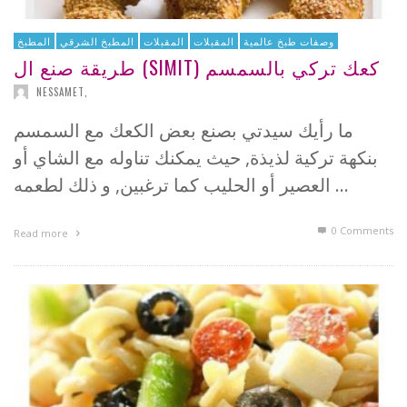
وصفات طبخ عالمية
المقبلات
المقبلات
المطبخ الشرقي
المطبخ
طريقة صنع ال (SIMIT) كعك تركي بالسمسم
NESSAMET
,
ما رأيك سيدتي بصنع بعض الكعك مع السمسم
بنكهة تركية لذيذة, حيث يمكنك تناوله مع الشاي أو
العصير أو الحليب كما ترغبين, و ذلك لطعمه …
0 Comments
Read more