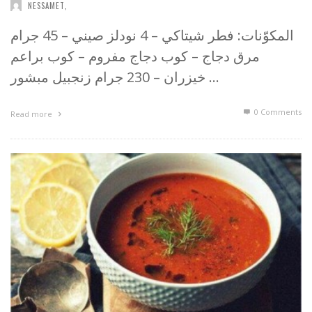
NESSAMET
,
المكوّنات: فطر شيتاكي – 4 نودلز صيني – 45 جرام
مرق دجاج – كوب دجاج مفروم – كوب براعم
خيزران – 230 جرام زنجبيل مبشور …
0 Comments
Read more