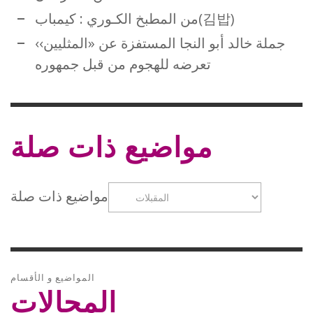
من المطبخ الكـوري : كيمباب(김밥)
جملة خالد أبو النجا المستفزة عن «المثليين››
تعرضه للهجوم من قبل جمهوره
مواضيع ذات صلة
مواضيع ذات صلة
المواضيع و الأقسام
المجالات