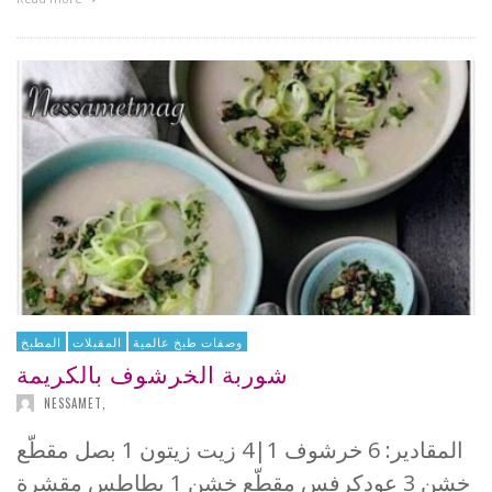
وصفات طبخ عالمية
المقبلات
المطبخ
شوربة الخرشوف بالكريمة
NESSAMET
,
المقادير: 6 خرشوف 1|4 زيت زيتون 1 بصل مقطّع
خشن 3 عودكرفس مقطّع خشن 1 بطاطس مقشرة