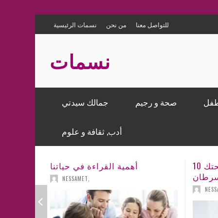
للتواصل معنا
من نحن
نسمات الرئيسية
نسمات
طفل
صحة و رجيم
جمالك سيدتي
ماكياج – تجميل
الصحة
الحمل
المطبخ الشرقي
إعلام و نجوم
هندسة و ديكورالمنازل
أدب, ثقافة و علوم
نصائح للعناية بالجسم والشعر
تغذية ورجيم
مشاغل الأسرة
وصفات طبخ عالمية
أخبار
ديكور للحفلات و المناسبات
قصص، حكايات و عبر
مباب(김
10 فوائد للكركم على صحتك
밥)
« أبرزها الوقاية من السرطان »
كل ما يهم الأسرة
كتاباتي
NESSAMET
,
NESS
ابسكِ
10 فوائد للكركم على صحتك
ة بعد
باب(김
لطعام
ستفزة
ثقافة و علوم
نجاب؟
밥)
لهجوم