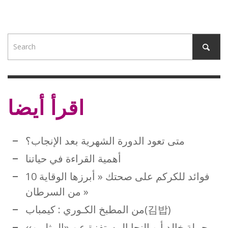
اقرأ أيضا
متى تعود الدورة الشهرية بعد الإنجاب؟
أهمية القراءة في حياتنا
10 فوائد للكركم على صحتك « أبرزها الوقاية
من السرطان »
من المطبخ الكـوري : كيمباب(김밥)
جملة خالد أبو النجا المستفزة عن «المثليين››