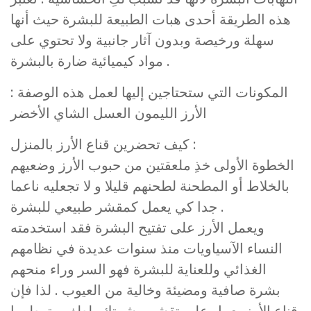
هذه الطريقة أحدى هبات الطبيعة للبشرة حيث أنها
سهلة ورخيصة وبدون آثار جانبية ولا تحتوي على
مواد كيميائية ضارة بالبشرة .
المكونات التي ستحتاجين إليها لعمل هذه الوصفة :
الأرز الليمون العسل الشاي الأخضر
كيف تحضرين قناع الأرز بالمنزل :
الخطوة الأولى خذِ ملعقتين من حبوب الأرز وضعيهم
بالخلاط أو المطحنة لطحنهم قليلا و لا تجعليه ناعما
جدا كي يعمل كمقشر طبيعي للبشرة .
ويعمل الأرز على تفتيح البشرة فقد استخدمته
النساء الآسياويات منذ سنوات عديدة في نظامهم
الغذائي وللعناية للبشرة فهو السر وراء منحهم
بشرة صافية ومضيئة وخالية من العيوب . لذا فإن
قناع الأرز يعمل على تقشير بشرتك بلطف وترطيبها