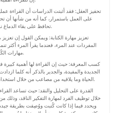
تحفيز العقل: فقد أثبتت الدراسات أن القراءة عمل
على العمل باستمرار، كما أنه من شأنها أن تح
تحافظ على بقاء الدماغ نشطاً وتزيد من قدرته على التركيز والتحليل.
تعزيز مهارة الكتابة: ويمكن القول إن تعزيز مها
المفردات عند المرء، فعندما يقرأ المرء أكثر تنمو
مهارات الكُتاب أو الصحفيين أو الشعراء الذين يقرأ لهم.
كسب المعرفة: حيث إن القراءة لها أهمية كبيرة 
الجديدة والمفيدة، والجدير بالذكر أنه كلما ازدا
الحياة وما يلاقيه من مصاعب من خلال استخدام معرفته المكتسبة من خلال عملية القراءة.
القدرة على التحليل والنقد: حيث تساعد القراء
خلال توظيف الفرد لمهارة التفكير الناقد، وذلك من
ويحدد فيما إذا كانت كُتبت ووُصِفت بطريقة جيدة أ