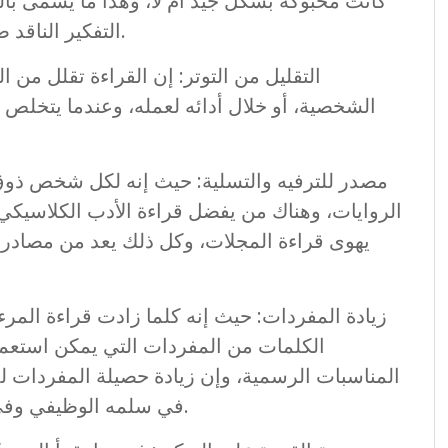
كانت محبوكة بشكل جيد أم لا، وهذا ما يُسمى بالن
التفكير الناقد ضروري في مختلف جوانب الحياة الخاصة به.
التقليل من التوتر: إن القراءة تقلل من ا
الشخصية، أو خلال أدائه لعمله، وعندما يتخلص ا
مصدر للترفيه والتسلية: حيث إنه لكل شخص ذوق
الروايات، وهناك من يفضل قراءة الأدب الكلاسيكي
يهوى قراءة المجلات، وكل ذلك يعد من مصادر ا
زيادة المفردات: حيث إنه كلما زادت قراءة المر
الكلمات من المفردات التي يمكن استعماله
المناسبات الرسمية، وإن زيادة حصيلة المفردات ل
في سلمه الوظيفي وفي زيادة ثقته بنفسه عند التحدث مع الآخرين.