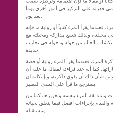
تاباً أو مقالاً ما فإن اهتمامه وتركيزه ينصب
ي قدرته على التركيز في أمور أخرى يوماً
بعد يوم.
 فعندما يقرأ المرء كتاباً أو رواية ما فإنه
ي مخيلته، وبذلك تتسع مداركه ومخيلته مع
ستكشاف العالم من حوله ودخوله في تجارب
جديدة.
ة المرء، فعندما يقرأ المرء رواية أو قصة
تها، كما أنه عند قراءته لمقالة ما عليه أن
من شأن ذلك أن يقوي ذاكرته، وبإمكانه أن
يسترجع ما قرأ على المدى القصير.
 وبناء ثقة المرء بنفسه وتعزيزها، كما من
 والقيام بإجراءات أفضل فيما يتعلق بحياته
ومستقبله.