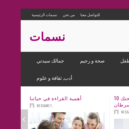
للتواصل معنا
من نحن
نسمات الرئيسية
نسمات
طفل
صحة و رجيم
جمالك سيدتي
ماكياج – تجميل
الصحة
الحمل
المطبخ الشرقي
إعلام و نجوم
هندسة و ديكورالمنازل
أدب, ثقافة و علوم
نصائح للعناية بالجسم والشعر
تغذية ورجيم
مشاغل الأسرة
وصفات طبخ عالمية
أخبار
ديكور للحفلات و المناسبات
قصص، حكايات و عبر
مباب(김
10 فوائد للكركم على صحتك
밥)
« أبرزها الوقاية من السرطان »
كل ما يهم الأسرة
كتاباتي
NESSAMET
,
NESS
ابسكِ
10 فوائد للكركم على صحتك
ة بعد
باب(김
لطعام
ستفزة
ثقافة و علوم
نجاب؟
밥)
لهجوم